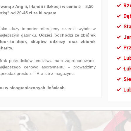
Rz
 z Anglii, Irlandii i Szkocji w cenie 5 – 8,50
ką” od 20-45 zł za kilogram
Dę
St
Jako duży importer oferujemy szeroki wybór w
najlepszym gatunku.
Odzież pochodzi ze zbiórek
Ja
door–to–door, skupów odzieży oraz zbiórek
Pr
charity.
Lu
Brak pośredników umożliwia nam zaproponowanie
najlepszego cenowo asortymentu – prowadzimy
Łu
sprzedaż prosto z TIR-a lub z magazynu.
Sie
u w nieograniczonych ilościach.
Lub