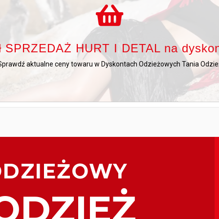
SPRAWDŹ
Sprawdź aktualne ceny towaru w dyskontach odzieżowych Tania Odzie
ał SPRZEDAŻ HURT I DETAL na dysko
Sprawdź dział SPRZEDAŻ HURT I DETAL
Sprawdź aktualne ceny towaru w Dyskontach Odzieżowych Tania Odzie
ODZIEŻOWY
ODZIEŻ