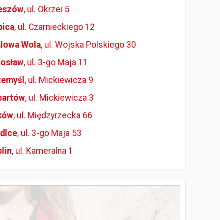
eszów
, ul. Okrzei 5
bica
, ul. Czarnieckiego 12
alowa Wola
, ul. Wojska Polskiego 30
rosław
, ul. 3-go Maja 11
zemyśl
, ul. Mickiewicza 9
bartów
, ul. Mickiewicza 3
ków
, ul. Międzyrzecka 66
dlce
, ul. 3-go Maja 53
lin
, ul. Kameralna 1