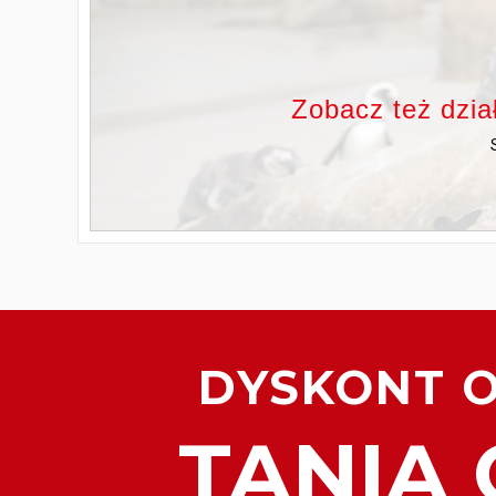
Zobacz też dzi
DYSKONT 
TANIA 