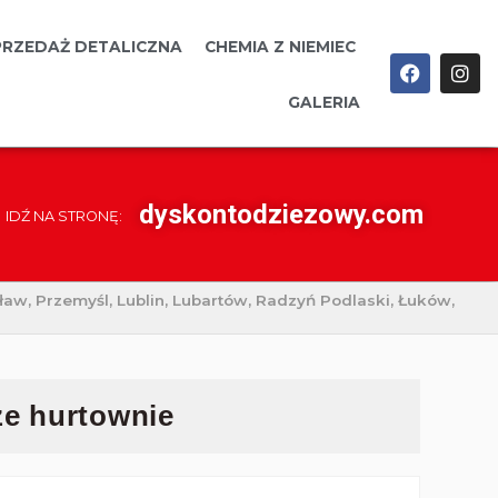
PRZEDAŻ DETALICZNA
CHEMIA Z NIEMIEC
GALERIA
dyskontodziezowy.com
IDŹ NA STRONĘ:
ław, Przemyśl, Lublin, Lubartów, Radzyń Podlaski, Łuków,
e hurtownie